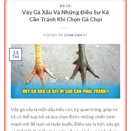
ĐÁ GÀ
Vảy Gà Xấu Và Những Điều Sư Kê
Cần Tránh Khi Chọn Gà Chọi
POSTED ON
13/04/2024
BY
13
Th4
Vảy gà xấu là một dấu hiệu cực kỳ quan trọng, giúp sư
kê có thể loại bỏ và lựa chọn được những chiến binh
mạnh mẽ để nuôi và huấn luyện. Điều này là bởi, vảy gà