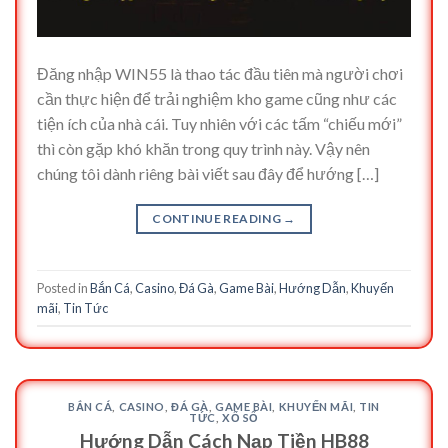
Đăng nhập WIN55 là thao tác đầu tiên mà người chơi
cần thực hiện để trải nghiệm kho game cũng như các
tiện ích của nhà cái. Tuy nhiên với các tấm “chiếu mới”
thì còn gặp khó khăn trong quy trình này. Vậy nên
chúng tôi dành riêng bài viết sau đây để hướng […]
CONTINUE READING
→
Posted in
Bắn Cá
,
Casino
,
Đá Gà
,
Game Bài
,
Hướng Dẫn
,
Khuyến
mãi
,
Tin Tức
BẮN CÁ
,
CASINO
,
ĐÁ GÀ
,
GAME BÀI
,
KHUYẾN MÃI
,
TIN
TỨC
,
XỔ SỐ
Hướng Dẫn Cách Nạp Tiền HB88