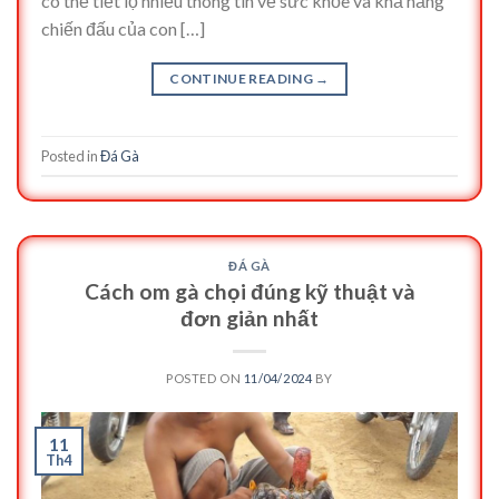
có thể tiết lộ nhiều thông tin về sức khỏe và khả năng
chiến đấu của con […]
CONTINUE READING
→
Posted in
Đá Gà
ĐÁ GÀ
Cách om gà chọi đúng kỹ thuật và
đơn giản nhất
POSTED ON
11/04/2024
BY
11
Th4