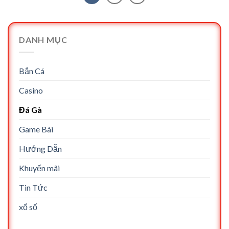
DANH MỤC
Bắn Cá
Casino
Đá Gà
Game Bài
Hướng Dẫn
Khuyến mãi
Tin Tức
xổ số