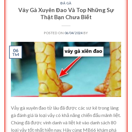
ĐÁ GÀ
Vảy Gà Xuyên Đao Và Top Những Sự
Thật Bạn Chưa Biết
POSTED ON
06/04/2024
BY
06
Th4
Vảy gà xuyên đao từ lâu đã được các sư kê trong làng
gà đánh giá là loại vảy có khả năng chiến đấu mãnh liệt.
Chúng đã được vinh danh và liệt kê vào danh sách 80
loại vảy tốt nhất hiện nay. Hãy cùng MB66 khám phá