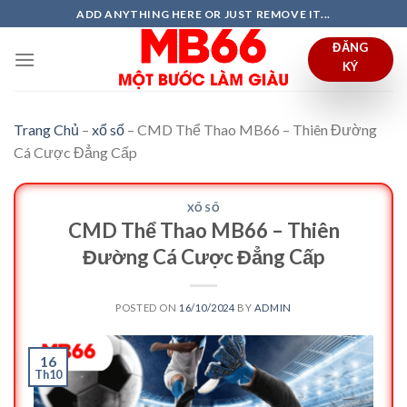
Skip
ADD ANYTHING HERE OR JUST REMOVE IT...
to
ĐĂNG
content
KÝ
Trang Chủ
–
xổ số
–
CMD Thể Thao MB66 – Thiên Đường
Cá Cược Đẳng Cấp
XỔ SỐ
CMD Thể Thao MB66 – Thiên
Đường Cá Cược Đẳng Cấp
POSTED ON
16/10/2024
BY
ADMIN
16
Th10