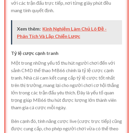
với các trận đấu trực tiếp, nơi từng giây phút đều
mang tính quyết định.
Xem thêm:
Kinh Nghiệm Làm Chủ Lô Đề -
Phân Tích Và Lập Chiến Lược
Tỷ lệ cược cạnh tranh
Một trong những yếu tố thu hút người chơi đến với
sảnh CMD thể thao MB66 chính là tỷ lệ cược cạnh
tranh. Nhà cái cam kết cung cấp tỷ lệ cược tốt nhất
trên thị trường, mang lại cho người chơi cơ hội thắng
lớn trong các trận đấu yêu thích. Đây là yếu tố quan
trọng giúp MB66 thu hút được lượng lớn thành viên
tham gia cá cược mỗi ngày.
Bên cạnh đó, tính năng cược live (cược trực tiếp) cũng
được cung cấp, cho phép người chơi vừa có thể theo