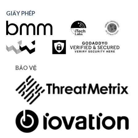
GIẤY PHÉP
BẢO VỆ