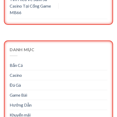
Casino Tại Cổng Game
MB66
DANH MỤC
Bắn Cá
Casino
Đá Gà
Game Bài
Hướng Dẫn
Khuyến mãi