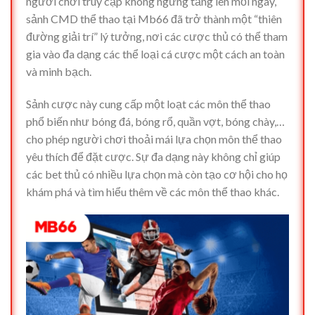
người chơi truy cập không ngừng tăng lên mỗi ngày,
sảnh CMD thể thao tại Mb66 đã trở thành một “thiên
đường giải trí” lý tưởng, nơi các cược thủ có thể tham
gia vào đa dạng các thể loại cá cược một cách an toàn
và minh bạch.
Sảnh cược này cung cấp một loạt các môn thể thao
phổ biến như bóng đá, bóng rổ, quần vợt, bóng chày,…
cho phép người chơi thoải mái lựa chọn môn thể thao
yêu thích để đặt cược. Sự đa dạng này không chỉ giúp
các bet thủ có nhiều lựa chọn mà còn tạo cơ hội cho họ
khám phá và tìm hiểu thêm về các môn thể thao khác.