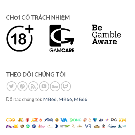
CHƠI CÓ TRÁCH NHIỆM
THEO DÕI CHÚNG TÔI
Đối tác chúng tôi:
MB66
,
MB66
,
MB66
,