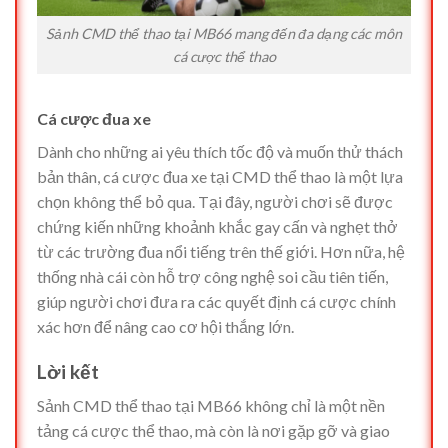
Sảnh CMD thể thao tại MB66 mang đến đa dạng các môn
cá cược thể thao
Cá cược đua xe
Dành cho những ai yêu thích tốc độ và muốn thử thách
bản thân, cá cược đua xe tại CMD thể thao là một lựa
chọn không thể bỏ qua. Tại đây, người chơi sẽ được
chứng kiến những khoảnh khắc gay cấn và nghẹt thở
từ các trường đua nổi tiếng trên thế giới. Hơn nữa, hệ
thống nhà cái còn hỗ trợ công nghệ soi cầu tiên tiến,
giúp người chơi đưa ra các quyết định cá cược chính
xác hơn để nâng cao cơ hội thắng lớn.
Lời kết
Sảnh CMD thể thao tại MB66 không chỉ là một nền
tảng cá cược thể thao, mà còn là nơi gặp gỡ và giao