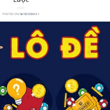
POSTED ON
06/05/2024
BY