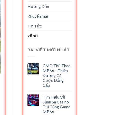
Hướng Dẫn
Khuyến mãi
Tin Tức
xổ số
BÀI VIẾT MỚI NHẤT
CMD Thể Thao
MB66 – Thiên
Đường Cá
Cược Đẳng
Cấp
Tìm Hiểu Về
Sảnh Sa Casino
Tại Cổng Game
MB66