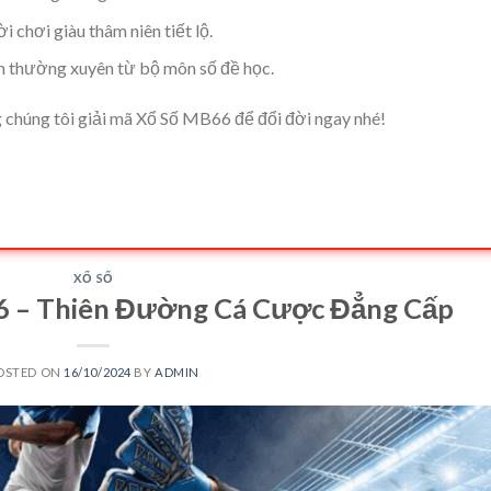
i chơi giàu thâm niên tiết lộ.
n thường xuyên từ bộ môn số đề học.
 chúng tôi giải mã Xổ Số MB66 để đổi đời ngay nhé!
XỔ SỐ
 – Thiên Đường Cá Cược Đẳng Cấp
OSTED ON
16/10/2024
BY
ADMIN