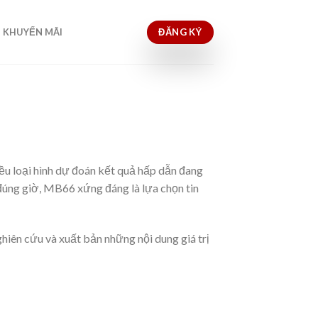
ĐĂNG KÝ
KHUYẾN MÃI
u loại hình dự đoán kết quả hấp dẫn đang
 đúng giờ, MB66 xứng đáng là lựa chọn tin
hiên cứu và xuất bản những nội dung giá trị