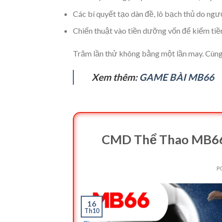
Các bí quyết tạo dàn đề, lô bạch thủ do ngườ
Chiến thuật vào tiền dưỡng vốn để kiếm tiề
Trăm lần thử không bằng một lần may. Cùng
Xem thêm:
GAME BÀI MB66
CMD Thể Thao MB66
P
16
Th10