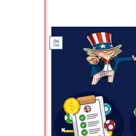
06
Th5