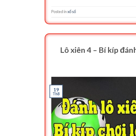
Posted in
xổ số
Lô xiên 4 – Bí kíp đán
19
Th8