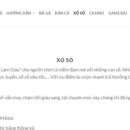
Ủ
HƯỚNG DẪN
ĐÁ GÀ
BẮN CÁ
XỔ SỐ
CASINO
GAME BÀI
XỔ SỐ
Làm Giàu” cho người chơi có niềm đam mê với những con số. Nhiề
rực tuyến, xổ số siêu tốc,… Với ưu điểm là cược nhanh trả thưởng
vận may, chạm tới giàu sang, tại chuyên mục này, chúng tôi đã ng
i MB66.
 từ bảng thống kê.