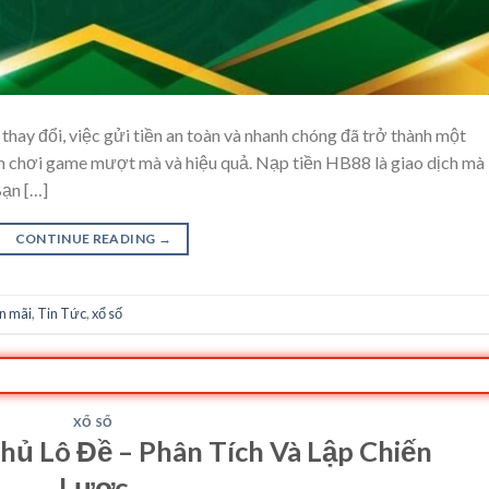
hay đổi, việc gửi tiền an toàn và nhanh chóng đã trở thành một
ệm chơi game mượt mà và hiệu quả. Nạp tiền HB88 là giao dịch mà
Bạn […]
CONTINUE READING
→
n mãi
,
Tin Tức
,
xổ số
XỔ SỐ
ủ Lô Đề – Phân Tích Và Lập Chiến
Lược