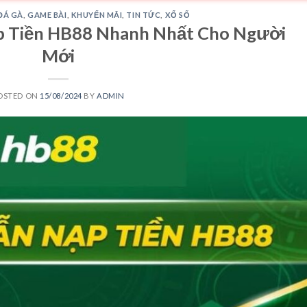
ĐÁ GÀ
,
GAME BÀI
,
KHUYẾN MÃI
,
TIN TỨC
,
XỔ SỐ
 Tiền HB88 Nhanh Nhất Cho Người
Mới
OSTED ON
15/08/2024
BY
ADMIN