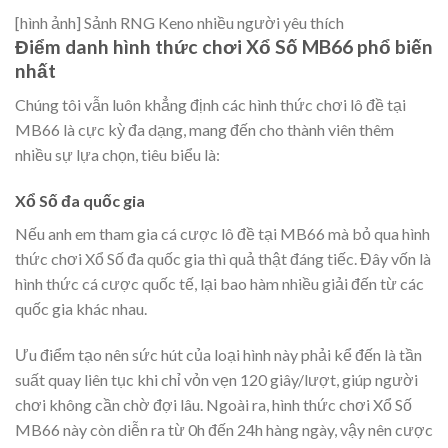
[hình ảnh] Sảnh RNG Keno nhiều người yêu thích
Điểm danh hình thức chơi Xổ Số MB66 phổ biến
nhất
Chúng tôi vẫn luôn khẳng định các hình thức chơi lô đề tại
MB66 là cực kỳ đa dạng, mang đến cho thành viên thêm
nhiều sự lựa chọn, tiêu biểu là:
Xổ Số đa quốc gia
Nếu anh em tham gia cá cược lô đề tại MB66 mà bỏ qua hình
thức chơi Xổ Số đa quốc gia thì quả thật đáng tiếc. Đây vốn là
hình thức cá cược quốc tế, lại bao hàm nhiều giải đến từ các
quốc gia khác nhau.
Ưu điểm tạo nên sức hút của loại hình này phải kể đến là tần
suất quay liên tục khi chỉ vỏn vẹn 120 giây/lượt, giúp người
chơi không cần chờ đợi lâu. Ngoài ra, hình thức chơi Xổ Số
MB66 này còn diễn ra từ 0h đến 24h hàng ngày, vậy nên cược