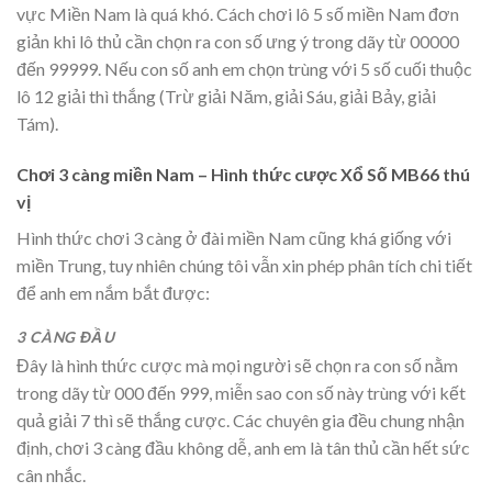
vực Miền Nam là quá khó. Cách chơi lô 5 số miền Nam đơn
giản khi lô thủ cần chọn ra con số ưng ý trong dãy từ 00000
đến 99999. Nếu con số anh em chọn trùng với 5 số cuối thuộc
lô 12 giải thì thắng (Trừ giải Năm, giải Sáu, giải Bảy, giải
Tám).
Chơi 3 càng miền Nam – Hình thức cược Xổ Số MB66 thú
vị
Hình thức chơi 3 càng ở đài miền Nam cũng khá giống với
miền Trung, tuy nhiên chúng tôi vẫn xin phép phân tích chi tiết
để anh em nắm bắt được:
3 CÀNG ĐẦU
Đây là hình thức cược mà mọi người sẽ chọn ra con số nằm
trong dãy từ 000 đến 999, miễn sao con số này trùng với kết
quả giải 7 thì sẽ thắng cược. Các chuyên gia đều chung nhận
định, chơi 3 càng đầu không dễ, anh em là tân thủ cần hết sức
cân nhắc.