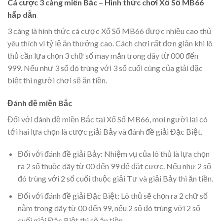
Cá cược 3 càng miền Bắc – Hình thức chơi Xổ Số MB66
hấp dẫn
3 càng là hình thức cá cược Xổ Số MB66 được nhiều cao thủ
yêu thích vì tỷ lệ ăn thưởng cao. Cách chơi rất đơn giản khi lô
thủ cần lựa chọn 3 chữ số may mắn trong dãy từ 000 đến
999. Nếu như 3 số đó trùng với 3 số cuối cùng của giải đặc
biệt thì người chơi sẽ ăn tiền.
Đánh đề miền Bắc
Đối với đánh đề miền Bắc tại Xổ Số MB66, mọi người lại có
tới hai lựa chọn là cược giải Bảy và đánh đề giải Đặc Biệt.
Đối với đánh đề giải Bảy: Nhiệm vụ của lô thủ là lựa chọn
ra 2 số thuộc dãy từ 00 đến 99 để đặt cược. Nếu như 2 số
đó trùng với 2 số cuối thuộc giải Tư và giải Bảy thì ăn tiền.
Đối với đánh đề giải Đặc Biệt: Lô thủ sẽ chọn ra 2 chữ số
nằm trong dãy từ 00 đến 99, nếu 2 số đó trùng với 2 số
cuối giải Đặc Biệt thì sẽ ăn tiền.