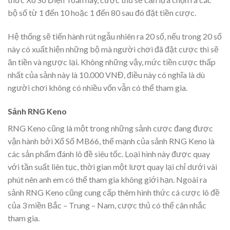
bộ số từ 1 đến 10 hoặc 1 đến 80 sau đó đặt tiền cược.
Hệ thống sẽ tiến hành rút ngẫu nhiên ra 20 số, nếu trong 20 số
này có xuất hiện những bộ mà người chơi đã đặt cược thì sẽ
ăn tiền và ngược lại. Không những vậy, mức tiền cược thấp
nhất của sảnh này là 10.000 VNĐ, điều này có nghĩa là dù
người chơi không có nhiều vốn vẫn có thể tham gia.
Sảnh RNG Keno
RNG Keno cũng là một trong những sảnh cược đang được
vận hành bởi Xổ Số MB66, thế mạnh của sảnh RNG Keno là
các sản phẩm đánh lô đề siêu tốc. Loại hình này được quay
với tần suất liên tục, thời gian một lượt quay lại chỉ dưới vài
phút nên anh em có thể tham gia không giới hạn. Ngoài ra
sảnh RNG Keno cũng cung cấp thêm hình thức cá cược lô đề
của 3 miền Bắc – Trung – Nam, cược thủ có thể cân nhắc
tham gia.