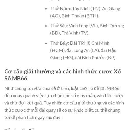
Thứ Năm: Tây Ninh (TN), An Giang
(AG), Bình Thuận (BTH).
Thứ Sáu: Vĩnh Long (VL), Bình Dương
(BD), Trà Vinh (TV).
Thứ Bảy: Đài TP.Hồ Chí Minh
(HCM), đài Long An (LA), đài Hậu
Giang (HG), đài Bình Phước (BP).
Cơ cấu giải thưởng và các hình thức cược Xổ
Số MB66
Như chúng tôi vừa chia sẻ ở trên, luật chơi lô đề tại MB66
đều xoay quanh việc lựa chọn con số may mắn, vào tiền cược
và chờ đợi kết quả. Tuy nhiên cơ cấu giải thưởng và các hình
thức cược ở mỗi đài quay sẽ có sự khác biệt, cụ thể chúng
tôi sẽ phân tích ngay sau đây: