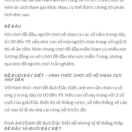
kèm là cách tham gia khác nhau, cụ thể được chúng tôi phân
tích như sau:
ĐỀ ĐẦU
Khi chơi đề đầu, người chơi sẽ chọn ra các số nằm trong dãy
từ 00 đến 99, nếu như con số mọi người chọn trùng với giải 8
thì sẽ ăn tiền. Nhìn chung chơi đề đầu miền Nam có nhiều nét
tương đồng so với chơi đề đầu khu vực miền Trung, không
quá khó để người chơi trải nghiệm.
ĐỀ ĐUÔI ĐẶC BIỆT – HÌNH THỨC CHƠI XỔ SỐ MB66 CỰC
HẤP DẪN
Với hình thức chơi đề đuôi Đặc Biệt, anh em cần chọn ra số
ưng ý trong dãy từ 00 đến 99. Nếu con số này trùng với 2 số
cuối của giải Đặc Biệt thì sẽ thắng cược, số tiền thắng sẽ căn
cứ vào tỷ lệ do nhà cái công bố trước đó.
[hình ảnh] Đánh đề đuôi Đặc Biệt dễ nhưng tỷ lệ thắng thấp
ĐỀ ĐẦU VÀ ĐUÔI ĐẶC BIỆT