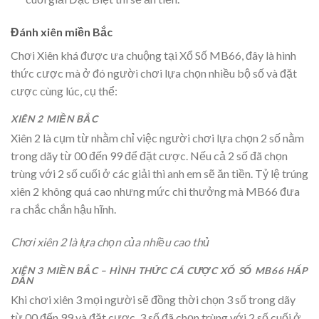
Đánh xiên miền Bắc
Chơi Xiên khá được ưa chuộng tại Xổ Số MB66, đây là hình
thức cược mà ở đó người chơi lựa chọn nhiều bộ số và đặt
cược cùng lúc, cụ thể:
XIÊN 2 MIỀN BẮC
Xiên 2 là cụm từ nhằm chỉ việc người chơi lựa chọn 2 số nằm
trong dãy từ 00 đến 99 để đặt cược. Nếu cả 2 số đã chọn
trùng với 2 số cuối ở các giải thì anh em sẽ ăn tiền. Tỷ lệ trúng
xiên 2 không quá cao nhưng mức chi thưởng mà MB66 đưa
ra chắc chắn hậu hĩnh.
Chơi xiên 2 là lựa chọn của nhiều cao thủ
XIÊN 3 MIỀN BẮC – HÌNH THỨC CÁ CƯỢC XỔ SỐ MB66 HẤP
DẪN
Khi chơi xiên 3 mọi người sẽ đồng thời chọn 3 số trong dãy
từ 00 đến 99 và đặt cược, 3 số đã chọn trùng với 2 số cuối ở