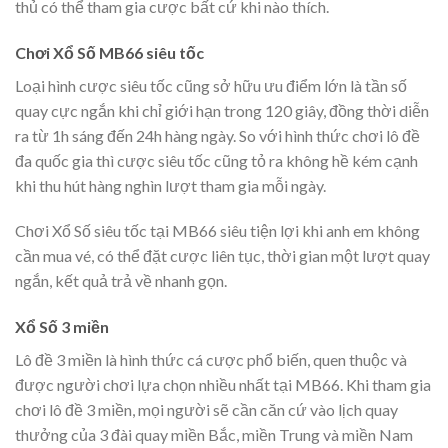
thủ có thể tham gia cược bất cứ khi nào thích.
Chơi Xổ Số MB66 siêu tốc
Loại hình cược siêu tốc cũng sở hữu ưu điểm lớn là tần số
quay cực ngắn khi chỉ giới hạn trong 120 giây, đồng thời diễn
ra từ 1h sáng đến 24h hàng ngày. So với hình thức chơi lô đề
đa quốc gia thì cược siêu tốc cũng tỏ ra không hề kém cạnh
khi thu hút hàng nghìn lượt tham gia mỗi ngày.
Chơi Xổ Số siêu tốc tại MB66 siêu tiện lợi khi anh em không
cần mua vé, có thể đặt cược liên tục, thời gian một lượt quay
ngắn, kết quả trả về nhanh gọn.
Xổ Số 3 miền
Lô đề 3 miền là hình thức cá cược phổ biến, quen thuộc và
được người chơi lựa chọn nhiều nhất tại MB66. Khi tham gia
chơi lô đề 3 miền, mọi người sẽ cần căn cứ vào lịch quay
thưởng của 3 đài quay miền Bắc, miền Trung và miền Nam