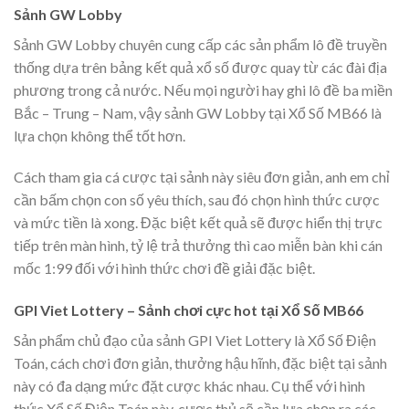
Sảnh GW Lobby
Sảnh GW Lobby chuyên cung cấp các sản phẩm lô đề truyền
thống dựa trên bảng kết quả xổ số được quay từ các đài địa
phương trong cả nước. Nếu mọi người hay ghi lô đề ba miền
Bắc – Trung – Nam, vậy sảnh GW Lobby tại Xổ Số MB66 là
lựa chọn không thể tốt hơn.
Cách tham gia cá cược tại sảnh này siêu đơn giản, anh em chỉ
cần bấm chọn con số yêu thích, sau đó chọn hình thức cược
và mức tiền là xong. Đặc biệt kết quả sẽ được hiển thị trực
tiếp trên màn hình, tỷ lệ trả thưởng thì cao miễn bàn khi cán
mốc 1:99 đối với hình thức chơi đề giải đặc biệt.
GPI Viet Lottery – Sảnh chơi cực hot tại Xổ Số MB66
Sản phẩm chủ đạo của sảnh GPI Viet Lottery là Xổ Số Điện
Toán, cách chơi đơn giản, thưởng hậu hĩnh, đặc biệt tại sảnh
này có đa dạng mức đặt cược khác nhau. Cụ thể với hình
thức Xổ Số Điện Toán này, cược thủ sẽ cần lựa chọn ra các