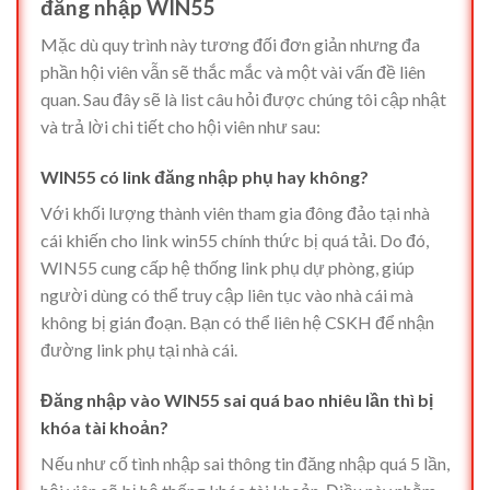
đăng nhập WIN55
Mặc dù quy trình này tương đối đơn giản nhưng đa
phần hội viên vẫn sẽ thắc mắc và một vài vấn đề liên
quan. Sau đây sẽ là list câu hỏi được chúng tôi cập nhật
và trả lời chi tiết cho hội viên như sau:
WIN55 có link đăng nhập phụ hay không?
Với khối lượng thành viên tham gia đông đảo tại nhà
cái khiến cho
link win55
chính thức bị quá tải. Do đó,
WIN55 cung cấp hệ thống link phụ dự phòng, giúp
người dùng có thể truy cập liên tục vào nhà cái mà
không bị gián đoạn. Bạn có thể liên hệ CSKH để nhận
đường link phụ tại nhà cái.
Đăng nhập vào WIN55 sai quá bao nhiêu lần thì bị
khóa tài khoản?
Nếu như cố tình nhập sai thông tin đăng nhập quá 5 lần,