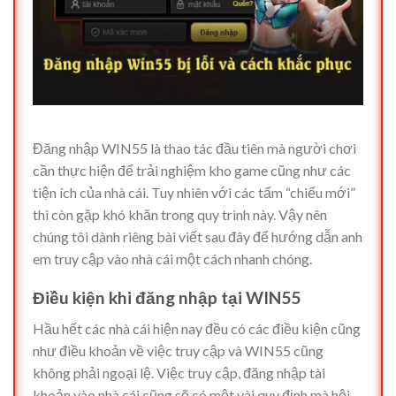
Đăng nhập WIN55
là thao tác đầu tiên mà người chơi
cần thực hiện để trải nghiệm kho game cũng như các
tiện ích của nhà cái. Tuy nhiên với các tấm “chiếu mới”
thì còn gặp khó khăn trong quy trình này. Vậy nên
chúng tôi dành riêng bài viết sau đây để hướng dẫn anh
em truy cập vào nhà cái một cách nhanh chóng.
Điều kiện khi đăng nhập tại WIN55
Hầu hết các nhà cái hiện nay đều có các điều kiện cũng
như điều khoản về việc truy cập và WIN55 cũng
không phải ngoại lệ. Việc truy cập, đăng nhập tài
khoản vào nhà cái cũng sẽ có một vài quy định mà hội