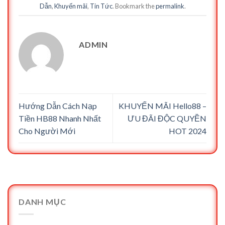
Dẫn
,
Khuyến mãi
,
Tin Tức
. Bookmark the
permalink
.
ADMIN
Hướng Dẫn Cách Nạp
KHUYẾN MÃI Hello88 –
Tiền HB88 Nhanh Nhất
ƯU ĐÃI ĐỘC QUYỀN
Cho Người Mới
HOT 2024
DANH MỤC