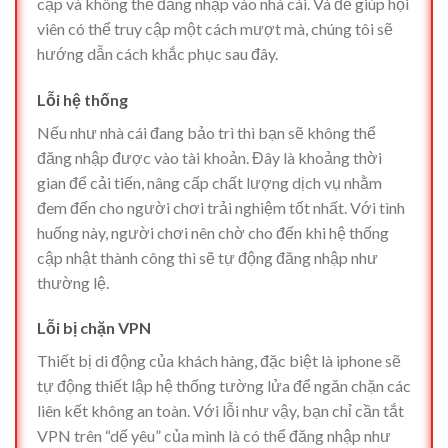
cập và không thể đăng nhập vào nhà cái. Và để giúp hội
viên có thể truy cập một cách mượt mà, chúng tôi sẽ
hướng dẫn cách khắc phục sau đây.
Lỗi hệ thống
Nếu như nhà cái đang bảo trì thì bạn sẽ không thể
đăng nhập được vào tài khoản. Đây là khoảng thời
gian để cải tiến, nâng cấp chất lượng dịch vụ nhằm
đem đến cho người chơi trải nghiệm tốt nhất. Với tình
huống này, người chơi nên chờ cho đến khi hệ thống
cập nhật thành công thì sẽ tự động đăng nhập như
thường lệ.
Lỗi bị chặn VPN
Thiết bị di động của khách hàng, đặc biệt là iphone sẽ
tự động thiết lập hệ thống tường lửa để ngăn chặn các
liên kết không an toàn. Với lỗi như vậy, bạn chỉ cần tắt
VPN trên “dế yêu” của mình là có thể đăng nhập như