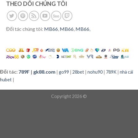
THEO DÕI CHÚNG TÔI
Đối tác chúng tôi:
MB66
,
MB66
,
MB66
,
Đối tác:
789F
|
gk88.com
|
go99
|
28bet
|
nohu90
|
789K
|
nhà cái
hubet
|
Copyright 2026 ©