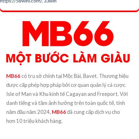
https://58wini.com/
,
33win
MB66
có trụ sở chính tại Mộc Bài, Bavet. Thương hiệu
được cấp phép hợp pháp bởi cơ quan quản lý cá cược
Isle of Man và Khu kinh tế Cagayan and Freeport. Với
danh tiếng và tầm ảnh hưởng trên toàn quốc tế, tính
năm đầu năm 2024,
MB66
đã cung cấp dịch vụ cho
hơn 10 triệu khách hàng.