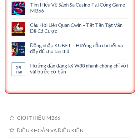
Tìm Hiểu Về Sảnh Sa Casino Tại Cổng Game
MB66
Câu Hỏi Liên Quan Cwin – Tất Tần Tật Vấn
Đề Cá Cược
Đăng nhập KUBET – Hướng dẫn chi tiết và
đầy đủ cho tân thủ
Hướng dẫn đăng ký W88 nhanh chóng chỉ với
29
vài bước cơ bản
Th8
GIỚI THIỆU MB66
ĐIỀU KHOẢN VÀ ĐIỀU KIỆN