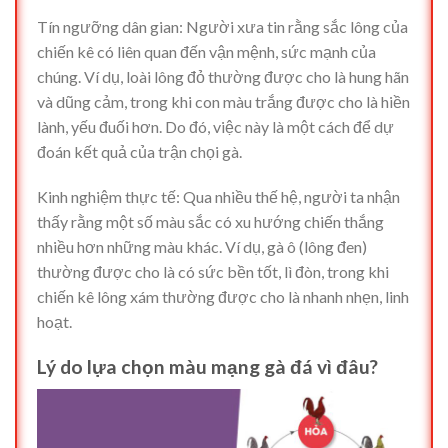
Tín ngưỡng dân gian: Người xưa tin rằng sắc lông của
chiến kê có liên quan đến vận mệnh, sức mạnh của
chúng. Ví dụ, loài lông đỏ thường được cho là hung hãn
và dũng cảm, trong khi con màu trắng được cho là hiền
lành, yếu đuối hơn. Do đó, việc này là một cách để dự
đoán kết quả của trận chọi gà.
Kinh nghiệm thực tế: Qua nhiều thế hệ, người ta nhận
thấy rằng một số màu sắc có xu hướng chiến thắng
nhiều hơn những màu khác. Ví dụ, gà ô (lông đen)
thường được cho là có sức bền tốt, lì đòn, trong khi
chiến kê lông xám thường được cho là nhanh nhẹn, linh
hoạt.
Lý do lựa chọn màu mạng gà đá vì đâu?