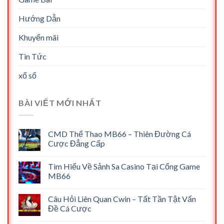
Hướng Dẫn
Khuyến mãi
Tin Tức
xổ số
BÀI VIẾT MỚI NHẤT
CMD Thể Thao MB66 – Thiên Đường Cá
Cược Đẳng Cấp
Tìm Hiểu Về Sảnh Sa Casino Tại Cổng Game
MB66
Câu Hỏi Liên Quan Cwin – Tất Tần Tật Vấn
Đề Cá Cược