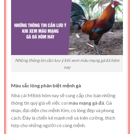
Những thông tin cần lưu ý khi xem màu mạng gà đá hôm
nay
Màu sắc lông phân biệt mệnh gà
Nhà cái MB66 hôm nay sẽ cung cấp cho bạn những
thông tin quý giá về việc coi
màu mạng gà đá
. Gà
nhạn, đại diện cho mệnh Kim, có lông đẹp và phong
cách. Đây là chiến kê mạnh mẽ và kiên cường, thích
hợp cho những người có cùng mệnh.