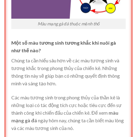
Màu mạng gà đá thuộc mệnh thổ
Một số màu tương sinh tương khắc khi nuôi gà
như thế nào?
Chúng ta cần hiểu sâu hơn về các màu tương sinh và
tương khắc trong phong thủy của chiến kê. Những
thông tin này sẽ giúp bạn có những quyết định thông
minh và sáng tạo hơn.
Các màu tương sinh trong phong thủy của thần kê là
những loại có tác động tích cực hoặc tiêu cực đến sự
thành công khi chiến đấu của chiến kê. Để xem
màu
mạng gà đá
ngày hôm nay, chúng ta cần biết màu lông
và các màu tương sinh của nó.