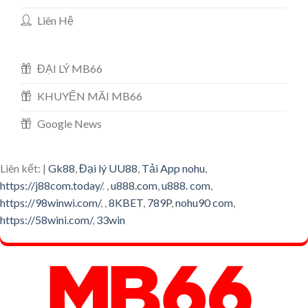
Liên Hệ
ĐẠI LÝ MB66
KHUYẾN MÃI MB66
Google News
Liên kết: |
Gk88
,
Đại lý UU88
,
Tải App nohu
,
https://j88com.today/
. ,
u888.com
,
u888. com
,
https://98winwi.com/
, ,
8KBET
,
789P
,
nohu90 com
,
https://58wini.com/
,
33win