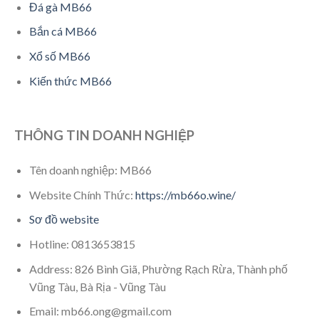
Đá gà MB66
Bắn cá MB66
Xổ số MB66
Kiến thức MB66
THÔNG TIN DOANH NGHIỆP
Tên doanh nghiệp: MB66
Website Chính Thức:
https://mb66o.wine/
Sơ đồ website
Hotline:
0813653815
Address:
826 Bình Giã, Phường Rạch Rừa, Thành phố
Vũng Tàu, Bà Rịa - Vũng Tàu
Email:
mb66.ong@gmail.com