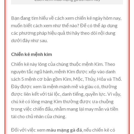
Bạn đang tìm hiểu về cách xem chiến kê ngày hôm nay,
muốn biết cách xem như thế nào? Để có thể áp dụng
các phương pháp hiệu quả thì hãy theo dõi nội dung
dưới đây như sau.
Chiến kê mệnh kim
Chiến kê này lông của chúng thuộc mệnh Kim. Theo
nguyên tắc ngũ hành, mệnh Kim được xếp vào danh
sách 5 mệnh cơ bản gồm Kim, Mộc, Thủy, Hỏa và Thổ.
Đây được xem là mệnh mạnh mẽ và giàu có, thường
được liên kết với tài lộc, danh tiếng, quyền lực. Vì vậy,
chú kê có lông mạng Kim thường được ưa chuộng
trong việc chiến đấu, nhằm mang lại may mắn và tiền
tài cho chủ nhân của chúng.
Đối với việc xem
màu mạng gà đá
, nếu chiến kê có