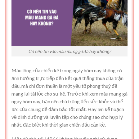
Có nên tin vào màu mạng gà đá hay không?
Màu lông của chiến kê trong ngày hôm nay không có
ảnh hưởng trực tiếp đến kết quả thắng thua của trận
đấu, mà chỉ đơn thuần là một yếu tố phong thuỷ để
mang lại tài lộc cho sư kê. Trước khi xem màu mạng gà
ngày hôm nay, bạn nên chú trọng đến sức khỏe và thể
lực của chúng để đảm bảo tốt nhất. Hãy lên kế hoạch
về dinh dưỡng và luyện tập cho chúng sao cho hợp lý
nhất, đặc biệt khi thời gian chiến đấu cận kề.
Mặc dù nhà cái MB66 không khuyến nghị sử dụng