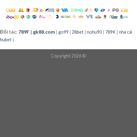
Đối tác:
789F
|
gk88.com
|
go99
|
28bet
|
nohu90
|
789K
|
nhà cái
hubet
|
Copyright 2026 ©