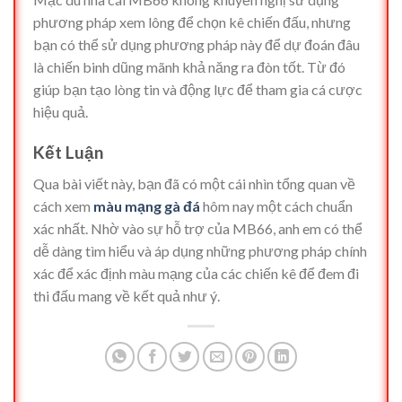
phương pháp xem lông để chọn kê chiến đấu, nhưng
bạn có thể sử dụng phương pháp này để dự đoán đâu
là chiến binh dũng mãnh khả năng ra đòn tốt. Từ đó
giúp bạn tạo lòng tin và động lực để tham gia cá cược
hiệu quả.
Kết Luận
Qua bài viết này, bạn đã có một cái nhìn tổng quan về
cách xem
màu mạng gà đá
hôm nay một cách chuẩn
xác nhất. Nhờ vào sự hỗ trợ của MB66, anh em có thể
dễ dàng tìm hiểu và áp dụng những phương pháp chính
xác để xác định màu mạng của các chiến kê để đem đi
thi đấu mang về kết quả như ý.