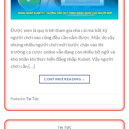
Được xem là quy trình tham gia nhà cái mà bất kỳ
người chơi nào cũng đều cần nắm được. Mặc dù vậy
nhưng nhiều người chơi mới bước chân vào thị
trường cá cươc online vẫn đang còn nhiều bỡ ngỡ và
khó khăn khi thực hiện đăng nhập Kubet. Vậy người
chơi cần […]
CONTINUE READING
→
Posted in
Tin Tức
TIN TỨC