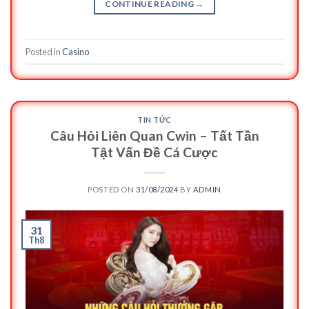
CONTINUE READING
→
Posted in
Casino
TIN TỨC
Câu Hỏi Liên Quan Cwin – Tất Tần
Tật Vấn Đề Cá Cược
POSTED ON
31/08/2024
BY
ADMIN
31
Th8