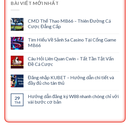
BÀI VIẾT MỚI NHẤT
CMD Thể Thao MB66 – Thiên Đường Cá
Cược Đẳng Cấp
Tìm Hiểu Về Sảnh Sa Casino Tại Cổng Game
MB66
Câu Hỏi Liên Quan Cwin – Tất Tần Tật Vấn
Đề Cá Cược
Đăng nhập KUBET – Hướng dẫn chi tiết và
đầy đủ cho tân thủ
Hướng dẫn đăng ký W88 nhanh chóng chỉ với
29
vài bước cơ bản
Th8