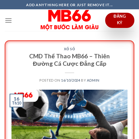
Skip
ADD ANYTHING HERE OR JUST REMOVE IT...
to
ĐĂNG
content
KÝ
XỔ SỐ
CMD Thể Thao MB66 – Thiên
Đường Cá Cược Đẳng Cấp
POSTED ON
16/10/2024
BY
ADMIN
16
Th10