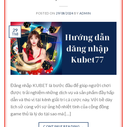
POSTED ON
29/08/2024
BY
ADMIN
29
Th8
Đăng nhập KUBET là bước đầu để giúp người chơi
được trải nghiệm những dịch vụ và sản phẩm đầy hấp
dẫn và thú vị tại kênh giải trí cá cược này. Với bề dày
lịch sử cùng với sự ủng hộ nhiệt tình của cộng đồng
game thủ là lý do tại sao mà […]
CONTINUE READING
→