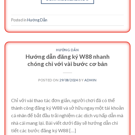
Posted in
Hướng Dẫn
HƯỚNG DẪN
Hướng dẫn đăng ký W88 nhanh
chóng chỉ với vài bước cơ bản
POSTED ON
29/08/2024
BY
ADMIN
Chỉ với vài thao tác đơn giản, người chơi đã có thể
thành công đăng ký W88 và sở hữu ngay một tài khoản
cá nhân để bắt đầu trải nghiệm các dịch vụ hấp dẫn mà
nhà cái mang lại. Bài viết dưới đây sẽ hướng dẫn chi
tiết các bước đăng ký W88 […]