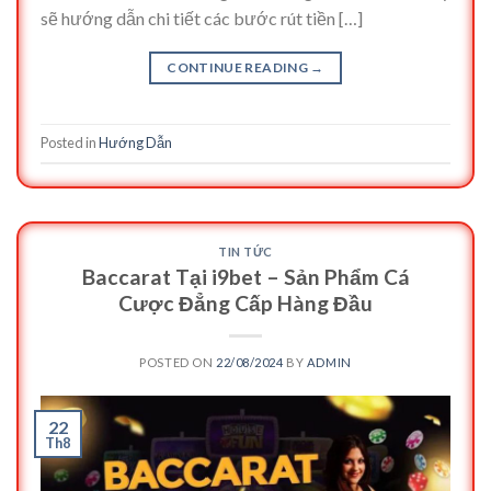
sẽ hướng dẫn chi tiết các bước rút tiền […]
CONTINUE READING
→
Posted in
Hướng Dẫn
TIN TỨC
Baccarat Tại i9bet – Sản Phẩm Cá
Cược Đẳng Cấp Hàng Đầu
POSTED ON
22/08/2024
BY
ADMIN
22
Th8