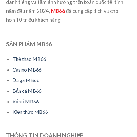
danh tiếng và tầm ảnh hưởng trên toàn quốc tế, tính
năm đầu năm 2024,
MB66
đã cung cấp dịch vụ cho
hơn 10 triệu khách hàng.
SẢN PHẨM MB66
Thể thao MB66
Casino MB66
Đá gà MB66
Bắn cá MB66
Xổ số MB66
Kiến thức MB66
THÔNG TIN DOANH NGHIỆP