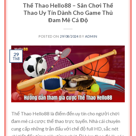
Thể Thao Hello88 – Sân Chơi Thể
Thao Uy Tín Dành Cho Game Thủ
Đam Mê Cá Độ
POSTED ON
29/08/2024
BY
ADMIN
29
Th8
Thể Thao Hello88 là điểm đến uy tín cho người chơi
đam mê cá cược thể thao trực tuyến. Nhà cái chuyên
cung cấp những trận đấu với chế độ full HD, sắc nét