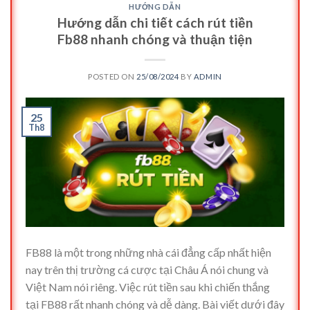
HƯỚNG DẪN
Hướng dẫn chi tiết cách rút tiền
Fb88 nhanh chóng và thuận tiện
POSTED ON
25/08/2024
BY
ADMIN
25
Th8
FB88 là một trong những nhà cái đẳng cấp nhất hiện
nay trên thị trường cá cược tại Châu Á nói chung và
Việt Nam nói riêng. Việc rút tiền sau khi chiến thắng
tại FB88 rất nhanh chóng và dễ dàng. Bài viết dưới đây