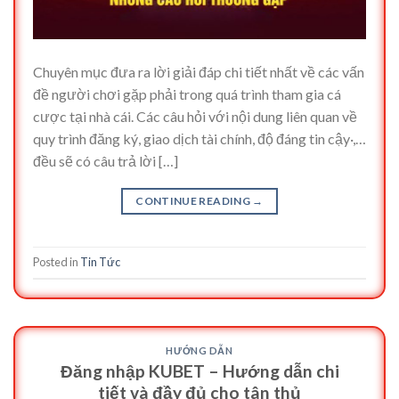
Chuyên mục đưa ra lời giải đáp chi tiết nhất về các vấn
đề người chơi gặp phải trong quá trình tham gia cá
cược tại nhà cái. Các câu hỏi với nội dung liên quan về
quy trình đăng ký, giao dịch tài chính, độ đáng tin cậy·,…
đều sẽ có câu trả lời […]
CONTINUE READING
→
Posted in
Tin Tức
HƯỚNG DẪN
Đăng nhập KUBET – Hướng dẫn chi
tiết và đầy đủ cho tân thủ