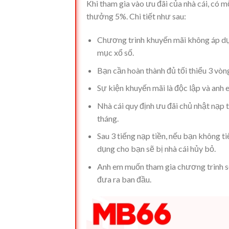
Khi tham gia vào ưu đãi của nhà cái, có 
thưởng 5%. Chi tiết như sau:
Chương trình khuyến mãi không áp dụn
mục xổ số.
Bạn cần hoàn thành đủ tối thiểu 3 v
Sự kiện khuyến mãi là độc lập và anh 
Nhà cái quy định ưu đãi chủ nhật nạp
tháng.
Sau 3 tiếng nạp tiền, nếu bạn không t
dụng cho bạn sẽ bị nhà cái hủy bỏ.
Anh em muốn tham gia chương trình 
đưa ra ban đầu.