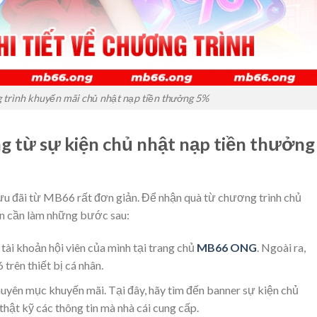
 trình khuyến mãi chủ nhật nạp tiền thưởng 5%
 từ sự kiện chủ nhật nạp tiền thưởng
ưu đãi từ MB66 rất đơn giản. Để nhận quà từ chương trình chủ
ên cần làm những bước sau:
ài khoản hội viên của mình tại trang chủ
MB66 ONG
. Ngoài ra,
trên thiết bị cá nhân.
huyên mục khuyến mãi. Tại đây, hãy tìm đến banner sự kiện chủ
thật kỹ các thông tin mà nhà cái cung cấp.