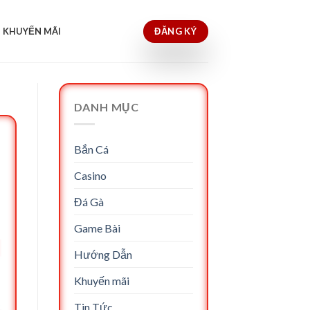
ĐĂNG KÝ
KHUYẾN MÃI
DANH MỤC
Bắn Cá
Casino
Đá Gà
Game Bài
Hướng Dẫn
Khuyến mãi
Tin Tức