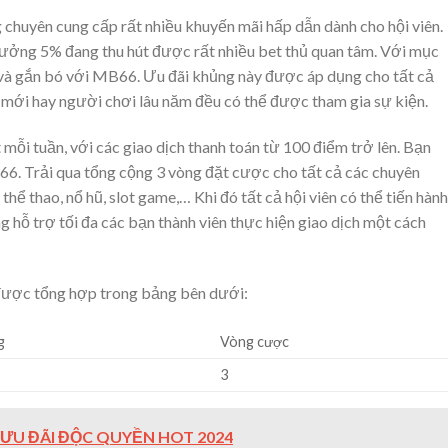
chuyên cung cấp rất nhiều khuyến mãi hấp dẫn dành cho hội viên.
thưởng 5% đang thu hút được rất nhiều bet thủ quan tâm. Với mục
nh và gắn bó với MB66. Ưu đãi khủng này được áp dụng cho tất cả
bạn mới hay người chơi lâu năm đều có thể được tham gia sự kiện.
 mỗi tuần, với các giao dịch thanh toán từ 100 điểm trở lên. Bạn
66. Trải qua tổng cộng 3 vòng đặt cược cho tất cả các chuyên
thể thao, nổ hũ, slot game,… Khi đó tất cả hội viên có thể tiến hành
g hỗ trợ tối đa các bạn thành viên thực hiện giao dịch một cách
 được tổng hợp trong bảng bên dưới:
g
Vòng cược
3
- ƯU ĐÃI ĐỘC QUYỀN HOT 2024