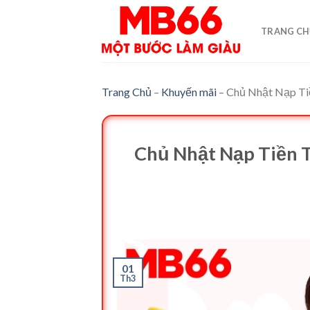
Skip
to
TRANG CH
content
Trang Chủ
–
Khuyến mãi
–
Chủ Nhật Nạp Ti
Chủ Nhật Nạp Tiền 
01
Th3