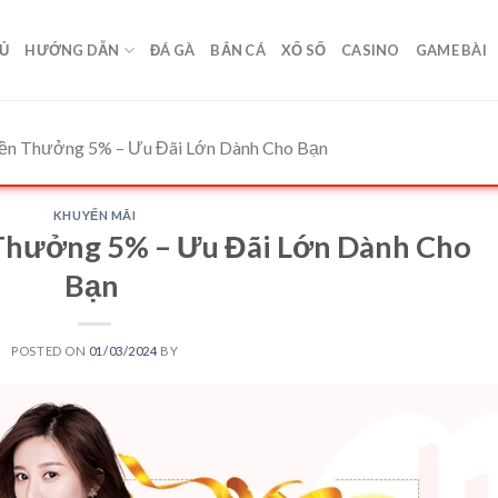
Ủ
HƯỚNG DẪN
ĐÁ GÀ
BẮN CÁ
XỔ SỐ
CASINO
GAME BÀI
ền Thưởng 5% – Ưu Đãi Lớn Dành Cho Bạn
KHUYẾN MÃI
Thưởng 5% – Ưu Đãi Lớn Dành Cho
Bạn
POSTED ON
01/03/2024
BY