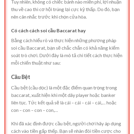
Tuy nhiên, không có chiếc bánh nào miễn phí, lợi nhuận
thu về cao thì cơ hội trúng lại cực kỳ thấp. Do đó, bạn
nên cân nhắc trước khi chọn cửa hòa.
Có cách cách soi cầu Baccarat hay
Bằng cách hiểu rõ và thực hiện những phương pháp
soi cầu Baccarat, bạn sẽ chắc chắn có khả năng kiểm
soát trò chơi. Dưới đây là mô tả chi tiết cách thực hiện
mỗi chiến thuật như sau:
Cầu Bệt
Cầu bệt (cầu dọc) là một đặc điểm quan trọng trong
baccarat, xuất hiện khi một dãy player hoặc banker
liên tục. Tức kết quả sẽ là cái – cái – cái – cái,… hoặc
con – con – con – con,…
Khi đã xác định được cầu bệt, người chơi hãy áp dụng
cách vào tiền gấp thếp. Bạn sẽ nhân đôi tiền cược cho