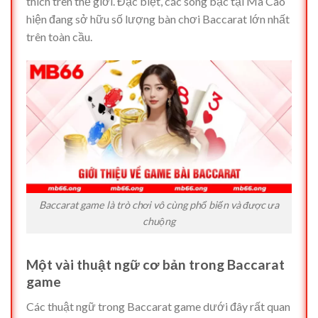
thích trên thế giới. Đặc biệt, các sòng bạc tại Ma Cao
hiện đang sở hữu số lượng bàn chơi Baccarat lớn nhất
trên toàn cầu.
Baccarat game là trò chơi vô cùng phổ biến và được ưa
chuộng
Một vài thuật ngữ cơ bản trong Baccarat
game
Các thuật ngữ trong Baccarat game dưới đây rất quan