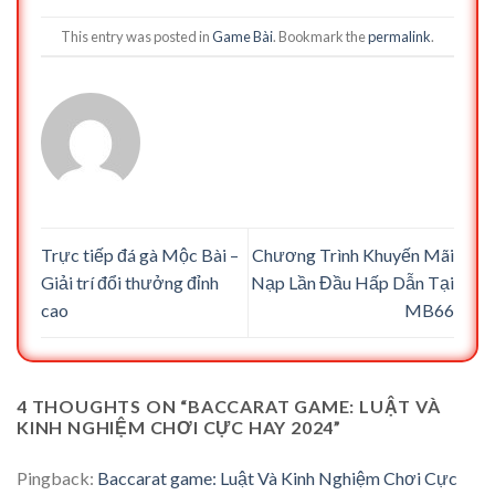
This entry was posted in
Game Bài
. Bookmark the
permalink
.
Trực tiếp đá gà Mộc Bài –
Chương Trình Khuyến Mãi
Giải trí đổi thưởng đỉnh
Nạp Lần Đầu Hấp Dẫn Tại
cao
MB66
4 THOUGHTS ON “
BACCARAT GAME: LUẬT VÀ
KINH NGHIỆM CHƠI CỰC HAY 2024
”
Pingback:
Baccarat game: Luật Và Kinh Nghiệm Chơi Cực