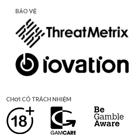
BẢO VỆ
CHƠI CÓ TRÁCH NHIỆM