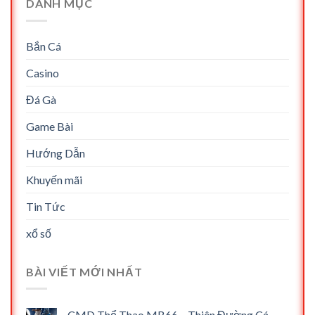
DANH MỤC
Bắn Cá
Casino
Đá Gà
Game Bài
Hướng Dẫn
Khuyến mãi
Tin Tức
xổ số
BÀI VIẾT MỚI NHẤT
CMD Thể Thao MB66 – Thiên Đường Cá