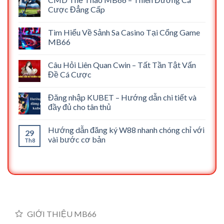
Cược Đẳng Cấp
Tìm Hiểu Về Sảnh Sa Casino Tại Cổng Game
MB66
Câu Hỏi Liên Quan Cwin – Tất Tần Tật Vấn
Đề Cá Cược
Đăng nhập KUBET – Hướng dẫn chi tiết và
đầy đủ cho tân thủ
Hướng dẫn đăng ký W88 nhanh chóng chỉ với
29
vài bước cơ bản
Th8
GIỚI THIỆU MB66