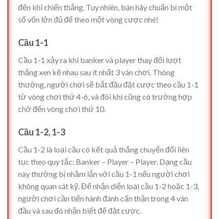
đến khi chiến thắng. Tuy nhiên, bạn hãy chuẩn bị một
số vốn lớn đủ để theo một vòng cược nhé!
Cầu 1-1
Cầu 1-1 xảy ra khi banker và player thay đổi lượt
thắng xen kẽ nhau sau ít nhất 3 ván chơi. Thông
thường, người chơi sẽ bắt đầu đặt cược theo cầu 1-1
từ vòng chơi thứ 4-6, và đôi khi cũng có trường hợp
chờ đến vòng chơi thứ 10.
Cầu 1-2, 1-3
Cầu 1-2 là loại cầu có kết quả thắng chuyển đổi liên
tục theo quy tắc: Banker – Player – Player. Dạng cầu
này thường bị nhầm lẫn với cầu 1-1 nếu người chơi
không quan sát kỹ. Để nhận diện loại cầu 1-2 hoặc 1-3,
người chơi cần tiến hành đánh cẩn thận trong 4 ván
đầu và sau đó nhận biết để đặt cược.