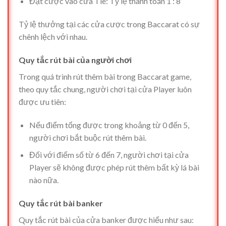
Đặt cược vào cửa Tie: Tỷ lệ thanh toán 1 : 8
Tỷ lệ thưởng tại các cửa cược trong Baccarat có sự
chênh lệch với nhau.
Quy tắc rút bài của người chơi
Trong quá trình rút thêm bài trong Baccarat game,
theo quy tắc chung, người chơi tại cửa Player luôn
được ưu tiên:
Nếu điểm tổng được trong khoảng từ 0 đến 5,
người chơi bắt buộc rút thêm bài.
Đối với điểm số từ 6 đến 7, người chơi tại cửa
Player sẽ không được phép rút thêm bất kỳ lá bài
nào nữa.
Quy tắc rút bài banker
Quy tắc rút bài của cửa banker được hiểu như sau: