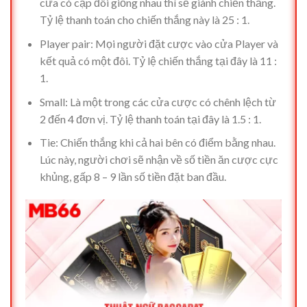
cửa có cặp đôi giống nhau thì sẽ giành chiến thắng.
Tỷ lệ thanh toán cho chiến thắng này là 25 : 1.
Player pair: Mọi người đặt cược vào cửa Player và
kết quả có một đôi. Tỷ lệ chiến thắng tại đây là 11 :
1.
Small: Là một trong các cửa cược có chênh lệch từ
2 đến 4 đơn vị. Tỷ lệ thanh toán tại đây là 1.5 : 1.
Tie: Chiến thắng khi cả hai bên có điểm bằng nhau.
Lúc này, người chơi sẽ nhận về số tiền ăn cược cực
khủng, gấp 8 – 9 lần số tiền đặt ban đầu.