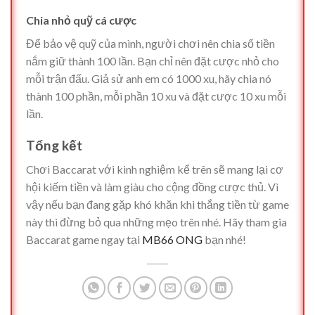
Chia nhỏ quỹ cá cược
Để bảo vệ quỹ của mình, người chơi nên chia số tiền
nắm giữ thành 100 lần. Bạn chỉ nên đặt cược nhỏ cho
mỗi trận đấu. Giả sử anh em có 1000 xu, hãy chia nó
thành 100 phần, mỗi phần 10 xu và đặt cược 10 xu mỗi
lần.
Tổng kết
Chơi
Baccarat với kinh nghiệm kể trên sẽ mang lại cơ
hội kiếm tiền và làm giàu cho cộng đồng cược thủ. Vì
vậy nếu bạn đang gặp khó khăn khi thắng tiền từ game
này thì đừng bỏ qua những mẹo trên nhé. Hãy tham gia
Baccarat game ngay tại
MB66 ONG
bạn nhé!